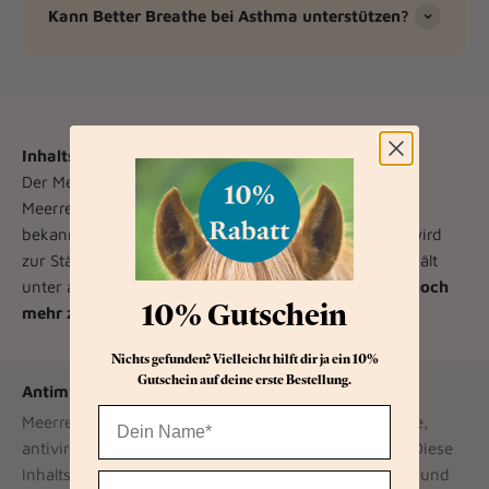
Kann Better Breathe bei Asthma unterstützen?
Inhaltsstoff im Detail
Der Meerrettich
Meerrettich ist als Gemüse, Gewürz oder Heilpflanze
bekannt. Verwendet wird die Wurzel der Pflanze. Er wird
zur Stärkung des Immunsystems verwendet und enthält
unter anderem viel Vitamin C.
Aber Meerrettich hat noch
10% Gutschein
mehr zu bieten:
Nichts gefunden? Vielleicht hilft dir ja ein 10%
Gutschein auf deine erste Bestellung.
Antimikrobielle Wirkung
Name
Meerrettich enthält Senfölglykoside, die antibakterielle,
antivirale und antimykotische Eigenschaften haben. Diese
Inhaltsstoffe helfen dabei, Infektionen zu bekämpfen und
E-Mail