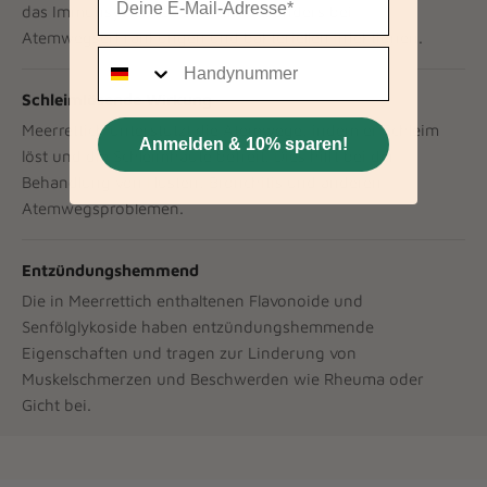
das Immunsystem zu stärken, besonders bei
Atemwegserkrankungen und bakteriellen Infektionen.
Telefon
Schleimlösende Wirkung
Meerrettich unterstützt die Atemwege, indem er Schleim
Anmelden & 10% sparen!
löst und die Schleimhäute befreit. Dies hilft bei der
Behandlung von Husten, Bronchitis und anderen
Atemwegsproblemen.
Entzündungshemmend
Die in Meerrettich enthaltenen Flavonoide und
Senfölglykoside haben entzündungshemmende
Eigenschaften und tragen zur Linderung von
Muskelschmerzen und Beschwerden wie Rheuma oder
Gicht bei.