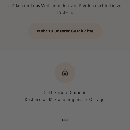
stärken und das Wohlbefinden von Pferden nachhaltig zu
fördern.
Mehr zu unserer Geschichte
Geld-zurück-Garantie
Kostenlose Rücksendung bis zu 60 Tage.
Gehe zu Element 1
Gehe zu Element 2
Gehe zu Element 3
Gehe zu Element 4