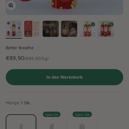
Bild vergrößern
Better Breathe
Angebot
€89,90
(€89,90/kg)
In den Warenkorb
Menge:
1 Stk.
Spare 5%
Spare 10%