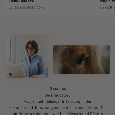
Belly Balance
Magic M
Angebot
Angebot
ab €89,90
ab €89,
(€89,90/kg)
Über uns
Aus jahrzehntelanger Erfahrung in der
Mikronährstoffforschung entsteht eine neue Vision: Die
natürliche Verbindung zwischen Mensch und Pferd zu